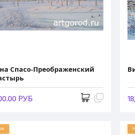
на Спасо-Преображенский
В
астырь
00.00 РУБ
18
ое