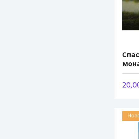
Спа
мон
20,0
Нов