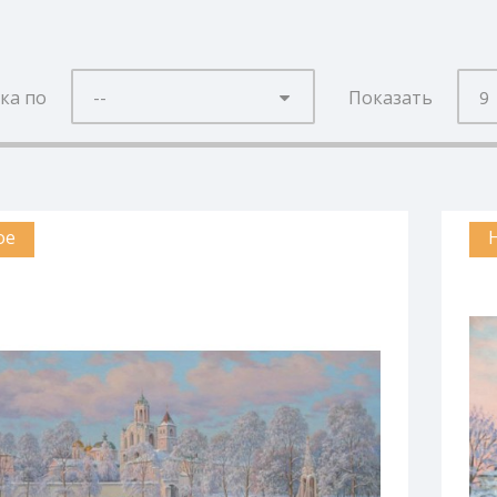
ка по
--
Показать
9
ое