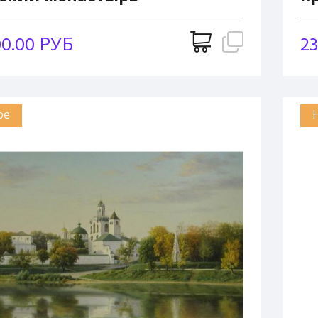
00.00 РУБ
23
ое