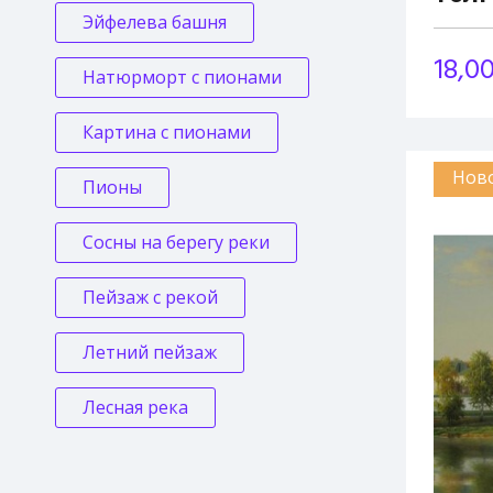
Эйфелева башня
18,0
Натюрморт с пионами
Картина с пионами
Нов
Пионы
Сосны на берегу реки
Пейзаж с рекой
Летний пейзаж
Лесная река