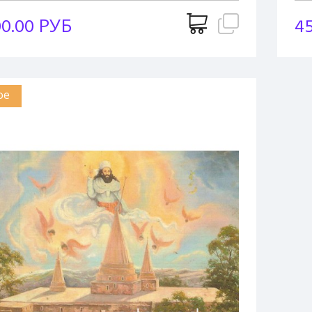
00.00 РУБ
4
ое