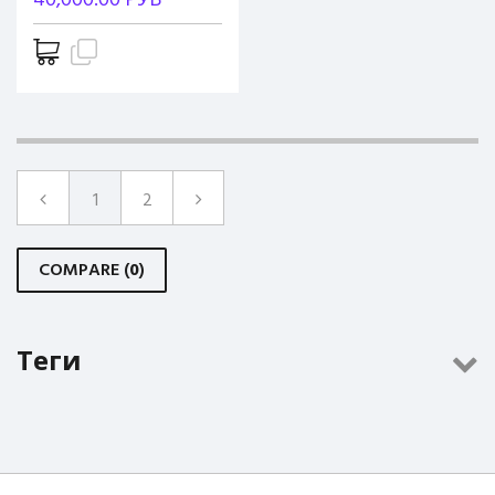
40,000.00 РУБ
1
2
COMPARE (
0
)
Теги