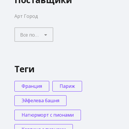
Поставщики
Арт Город
Все поставщики
Теги
Франция
Париж
Эйфелева башня
Натюрморт с пионами