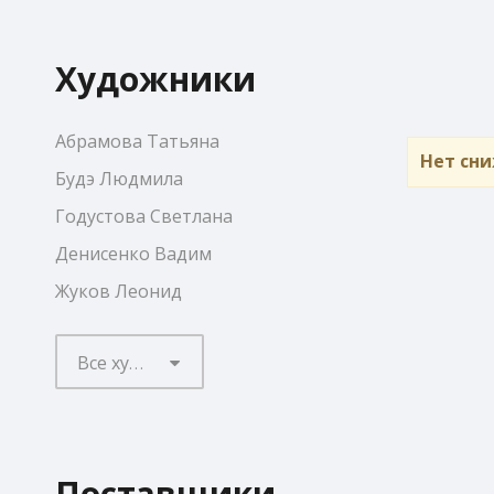
Художники
Абрамова Татьяна
Нет сни
Будэ Людмила
Годустова Светлана
Денисенко Вадим
Жуков Леонид
Все художники