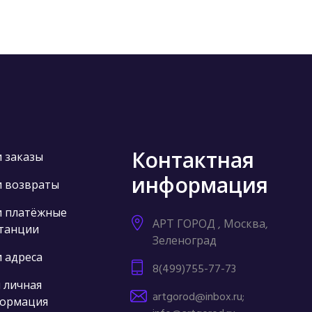
Контактная
 заказы
информация
 возвраты
 платёжные
АРТ ГОРОД , Москва,
танции
Зеленоград
 адреса
8(499)755-77-73
 личная
artgorod@inbox.ru;
ормация