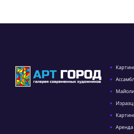
Картин
Ассамб
Майоли
Изразц
Картины
Аренда