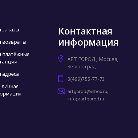
Контактная
 заказы
информация
 возвраты
 платёжные
АРТ ГОРОД , Москва,
танции
Зеленоград
 адреса
8(499)755-77-73
 личная
artgorod@inbox.ru;
ормация
info@artgorod.ru