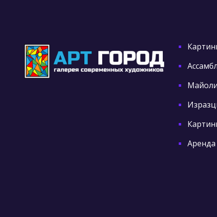
Картин
Ассамб
Майоли
Изразц
Картины
Аренда